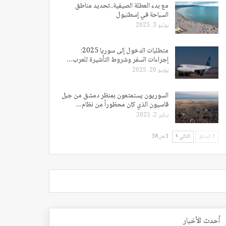
مع بدء العطلة الصيفية..تحديد مناطق
السباحة في إسطنبول
يوليو 3, 2025
متطلبات الدخول إلى سوريا 2025:
إجراءات السفر وشروط التأشيرة للعرب…
يونيو 20, 2025
السوريون يستمتعون بمنظر دمشق من جبل
قاسيون الذي كان محظوراً من نظام…
يناير 2, 2025
السابق
التالي
1 من 38
أحدث الأخبار