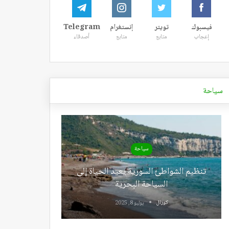
فيسبوك
تويتر
إنستغرام
Telegram
إعجاب
متابع
متابع
أصدقاء
سياحة
سياحة
تنظيم الشواطئ السورية يعيد الحياة إلى
السياحة البحرية
كوزال
يوليو 8, 2025