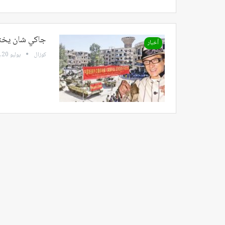
جاكي شان يختا
أخبار
كوزال
يوليو 20, 2022