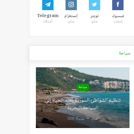
فيسبوك
تويتر
إنستغرام
Telegram
إعجاب
متابع
متابع
أصدقاء
سياحة
سياحة
تنظيم الشواطئ السورية يعيد الحياة إلى
السياحة البحرية
كوزال
يوليو 8, 2025