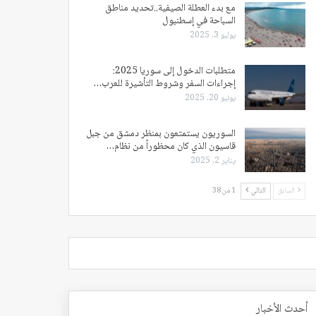
مع بدء العطلة الصيفية..تحديد مناطق
السباحة في إسطنبول
يوليو 3, 2025
متطلبات الدخول إلى سوريا 2025:
إجراءات السفر وشروط التأشيرة للعرب…
يونيو 20, 2025
السوريون يستمتعون بمنظر دمشق من جبل
قاسيون الذي كان محظوراً من نظام…
يناير 2, 2025
السابق
التالي
1 من 38
أحدث الأخبار