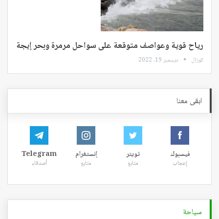
رياح قوية وعواصف متوقعة على سواحل مرمرة وبحر إيجة
كوزال
ديسمبر 19, 2022
ابقى معنا
فيسبوك
تويتر
إنستغرام
Telegram
إعجاب
متابع
متابع
أصدقاء
سياحة