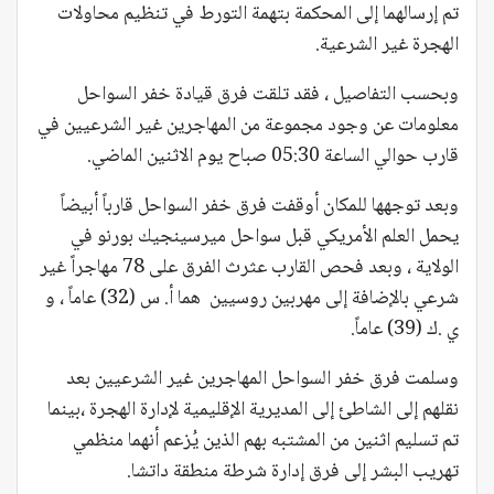
تم إرسالهما إلى المحكمة بتهمة التورط في تنظيم محاولات
الهجرة غير الشرعية.
وبحسب التفاصيل ، فقد تلقت فرق قيادة خفر السواحل
معلومات عن وجود مجموعة من المهاجرين غير الشرعيين في
قارب حوالي الساعة 05:30 صباح يوم الاثنين الماضي.
وبعد توجهها للمكان أوقفت فرق خفر السواحل قارباً أبيضاً
يحمل العلم الأمريكي قبل سواحل ميرسينجيك بورنو في
الولاية ، وبعد فحص القارب عثرث الفرق على 78 مهاجراً غير
شرعي بالإضافة إلى مهربين روسيين هما أ. س (32) عاماً ، و
ي .ك (39) عاماً.
وسلمت فرق خفر السواحل المهاجرين غير الشرعيين بعد
نقلهم إلى الشاطئ إلى المديرية الإقليمية لإدارة الهجرة ،بينما
تم تسليم اثنين من المشتبه بهم الذين يُزعم أنهما منظمي
تهريب البشر إلى فرق إدارة شرطة منطقة داتشا.