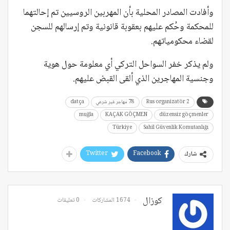
وأفادت المصادر المحلية بأن المهربين الروسيين تم إحالتهما
للمحكمة وحُكم عليهم بعقوبة قانونية وتم إرسالهم للسجن
لقضاء محكومياتهم.
ولم يذكر خفر السواحل التركي أي معلومة حول هوية
وجنسية المهاجرين الذي ألقى القبض عليهم.
2 Rus organizatör
78 مهاجر غير شرعي
datça
muğla
KAÇAK GÖÇMEN
düzensiz göçmenler
Türkiye
Sahil Güvenlik Komutanlığı
Twitter
Facebook
شارك
كوزال
1674 المشاركات
0 تعليقات