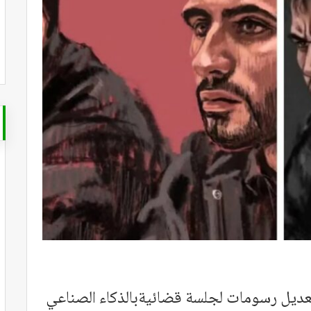
عديل رسومات لجلسة قضائيةبالذكاء الصناعي