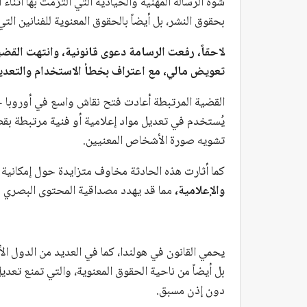
شوّه الرسالة المهنية والحيادية التي التزمت بها أثنا
بحقوق النشر، بل أيضاً بالحقوق المعنوية للفنانين ال
لاحقاً، رفعت الرسامة دعوى قانونية، وانتهت القض
تعويض مالي، مع اعتراف بخطأ الاستخدام والتعديل
القضية المرتبطة أعادت فتح نقاش واسع في أوروبا
يُستخدم في تعديل مواد إعلامية أو فنية مرتبطة بقضا
تشويه صورة الأشخاص المعنيين.
كما أثارت هذه الحادثة مخاوف متزايدة حول إمكانية
والإعلامية،
مما قد يهدد مصداقية المحتوى البصري ف
يحمي القانون في هولندا، كما في العديد من الدول الأ
بل أيضاً من ناحية الحقوق المعنوية، والتي تمنع تع
دون إذن مسبق.