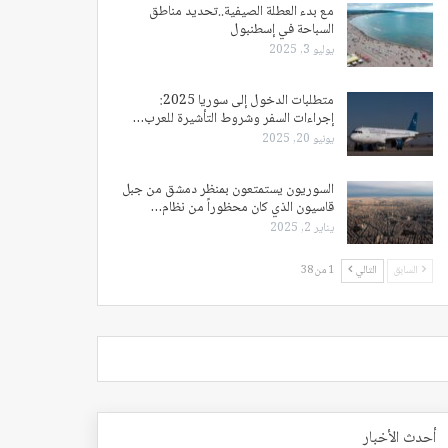
مع بدء العطلة الصيفية..تحديد مناطق
السباحة في إسطنبول
يوليو 3, 2025
متطلبات الدخول إلى سوريا 2025:
إجراءات السفر وشروط التأشيرة للعرب…
يونيو 20, 2025
السوريون يستمتعون بمنظر دمشق من جبل
قاسيون الذي كان محظوراً من نظام…
يناير 2, 2025
السابق
التالي
1 من 38
أحدث الأخبار