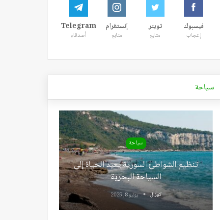
فيسبوك
تويتر
إنستغرام
Telegram
إعجاب
متابع
متابع
أصدقاء
سياحة
سياحة
تنظيم الشواطئ السورية يعيد الحياة إلى
السياحة البحرية
كوزال
يوليو 8, 2025