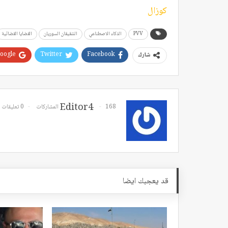
كوزال
PVV
الذكاء الاصطناعي
الشقيقان السوريان
القضايا القضائية
oogle+
Twitter
Facebook
شارك
Editor4
168 المشاركات
0 تعليقات
قد يعجبك ايضا