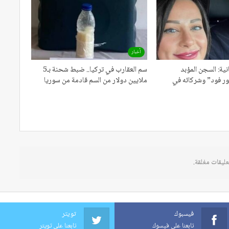
أخبار
نية: السجن المؤبد
سم العقارب في تركيا.. ضبط شحنة بـ5
ور فود” وشركائه في
ملايين دولار من السم قادمة من سوريا
عليقات مغلقة.
فيسبوك
تويتر
تابعنا على فيسوك
تابعنا على تويتر