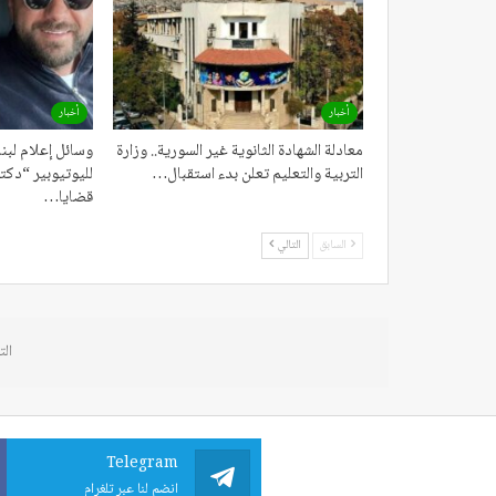
أخبار
أخبار
معادلة الشهادة الثانوية غير السورية.. وزارة
وسائل إعلام لبنا
التربية والتعليم تعلن بدء استقبال…
لليوتيوبير “دكت
قضايا…
السابق
التالي
الت
Telegram
انضم لنا عبر تلغرام