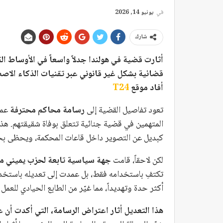
في
يونيو 14, 2026
شارك
أثارت قضية في هولندا جدلاً واسعاً في الأوساط ال
قضائية بشكل غير قانوني عبر تقنيات الذكاء الاص
أفاد موقع
T24
تعود تفاصيل القضية إلى
رسامة محاكم محترفة
عمل
المتهمين في قضية جنائية تتعلق بوفاة شقيقتهم. هذا
كبديل عن التصوير داخل قاعات المحكمة، ويحظى بحما
لكن لاحقاً، قامت
جهة سياسية تابعة لحزب يميني مت
تكتفِ باستخدامه فقط، بل عمدت إلى تعديله باستخد
أكثر حدة وتهديداً، مما غيّر من الطابع الحيادي للعمل 
هذا التعديل أثار اعتراض الرسامة، التي أكدت أن 