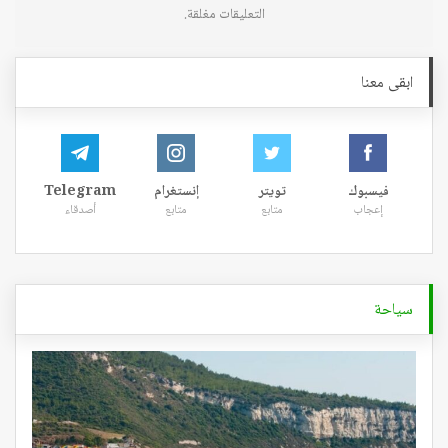
التعليقات مغلقة.
ابقى معنا
فيسبوك
تويتر
إنستغرام
Telegram
إعجاب
متابع
متابع
أصدقاء
سياحة