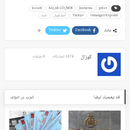
kocaeli
KAÇAK GÖÇMEN
Jandarma
gebze
Osmangazi Köprüsü
Türkiye
أخبار كوزال
الدرك
Twitter
Facebook
شارك
كوزال
1674 المشاركات
0 تعليقات
قد يعجبك ايضا
المزيد عن المؤلف