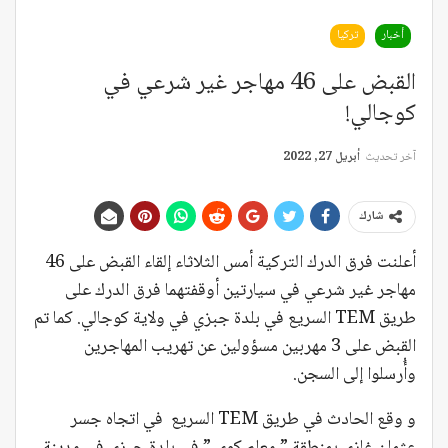
أخبار
تركيا
القبض على 46 مهاجر غير شرعي في
كوجالي!
آخر تحديث
أبريل 27, 2022
شارك
أعلنت فرق الدرك التركية أمس الثلاثاء إلقاء القبض على 46
مهاجر غير شرعي في سيارتين أوقفتهما فرق الدرك على
طريق TEM السريع في بلدة جبزي في ولاية كوجالي. كما تم
القبض على 3 مهربين مسؤولين عن تهريب المهاجرين
وأُرسلوا إلى السجن.
و وقع الحادث في طريق TEM السريع في اتجاه جسر
عثمان غازي بمنطقة ” معلم كوي ” في بلدة جبزي في مدينة