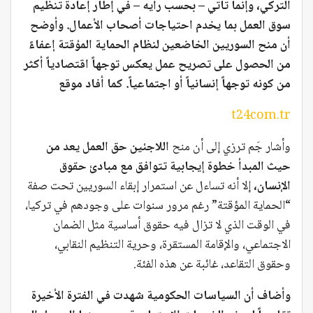
التركي، وإنما تأتي – بحسب رأيه – في إطار إعادة تنظيم
سوق العمل بما يخدم احتياجات أصحاب الأعمال. وأوضح
أن منح السوريين الخاضعين لنظام الحماية المؤقتة إعفاءً
من الحصول على تصريح عمل يعكس توجهاً اقتصادياً أكثر
من كونه توجهاً إنسانياً أو اجتماعياً. كما أفاد موقع
t24com.tr
وأشار جَم ترزي إلى أن منح
اللاجئين حق العمل يعد من
حيث المبدأ خطوة إيجابية تتوافق مع مبادئ حقوق
الإنسان،
إلا أنه تساءل عن استمرار إبقاء السوريين تحت صفة
“الحماية المؤقتة” رغم مرور سنوات على وجودهم في تركيا،
في الوقت الذي لا تزال فيه حقوق أساسية مثل الضمان
الاجتماعي، والإقامة المستقرة، وحرية التنظيم النقابي،
وحقوق التقاعد، غائبة عن هذه الفئة.
وأضاف أن السياسات الحكومية شهدت في الفترة الأخيرة