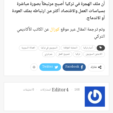
أن ملف الهجرة في تركيا أصبح مرتبطاً بصورة مباشرة
بسياسات العمل والاقتصاد أكثر من ارتباطه بملف العودة
أو الاندماج.
وتم ترجمة المقال عبر موقع
كوزال
عن الكاتب الأكاديمي
التركي
أخبار تركيا
الحماية المؤقتة
السوريون في تركيا
العمالة السورية
اللاجئون السوريون
تركيا
تصريح العمل
جَم ترزي
Twitter
Facebook
شارك
Editor4
168 المشاركات
0 تعليقات