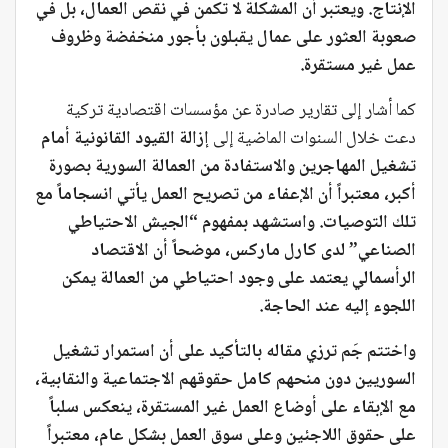
الإنتاج. ويعتبر أن المشكلة لا تكمن في نقص العمال، بل في
صعوبة العثور على عمال يقبلون بأجور منخفضة وظروف
عمل غير مستقرة.
كما أشار إلى تقارير صادرة عن مؤسسات اقتصادية تركية
دعت خلال السنوات الماضية إلى
إزالة القيود القانونية أمام
تشغيل المهاجرين والاستفادة من العمالة السورية بصورة
أكبر، معتبراً أن الإعفاء من تصريح العمل يأتي انسجاماً مع
تلك التوصيات. واستشهد بمفهوم “الجيش الاحتياطي
الصناعي” لدى كارل ماركس، موضحاً أن الاقتصاد
الرأسمالي يعتمد على وجود احتياطي من العمالة يمكن
اللجوء إليه عند الحاجة.
واختتم جَم ترزي مقاله بالتأكيد على أن استمرار تشغيل
السوريين دون منحهم كامل حقوقهم الاجتماعية والنقابية،
مع الإبقاء على أوضاع العمل غير المستقرة، ينعكس سلباً
على حقوق اللاجئين وعلى سوق العمل بشكل عام، معتبراً