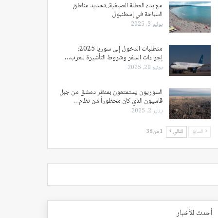
مع بدء العطلة الصيفية..تحديد مناطق
السباحة في إسطنبول
يوليو 3, 2025
متطلبات الدخول إلى سوريا 2025:
إجراءات السفر وشروط التأشيرة للعرب…
يونيو 20, 2025
السوريون يستمتعون بمنظر دمشق من جبل
قاسيون الذي كان محظوراً من نظام…
يناير 2, 2025
السابق
التالي
1 من 38
أحدث الأخبار