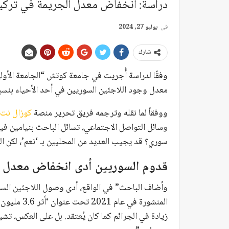
دراسة: انخفاض معدل الجريمة في تركيا
في
يوليو 27, 2024
شارك
وفقًا لدراسة أُجريت في جامعة كوتش “الجامعة الأولى
معدل وجود اللاجئين السوريين في أحد الأحياء بنسبة 10%، ينخفض معدل الجريمة في تركيا بنسبة 1
ووفقاً لما نقله وترجمه فريق تحرير منصة
كوزال نت
سوري؟ قد يجيب العديد من المحليين بـ ‘نعم’، لكن ال
قدوم السوريين أدى انخفاض معدل ال
وأضاف الباحث” في الواقع، أدى وصول اللاجئين السو
المنشورة في
زيادة في الجرائم كما كان يُعتقد. بل على العكس، ت