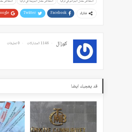
انخفاض معدل الجرائم في تركيا
انخفاض معدل الجريمة في تركيا
انخفاض معدل 
oogle+
Twitter
Facebook
شارك
كوزال
1146 المشاركات
0 تعليقات
قد يعجبك ايضا