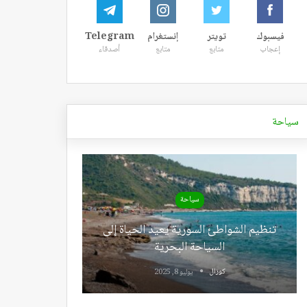
فيسبوك
تويتر
إنستغرام
Telegram
إعجاب
متابع
متابع
أصدقاء
سياحة
سياحة
تنظيم الشواطئ السورية يعيد الحياة إلى
السياحة البحرية
كوزال
يوليو 8, 2025