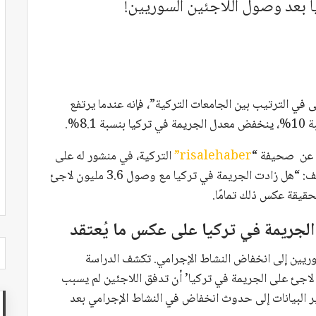
 بعد وصول اللاجئين السوريين!
 في الترتيب بين الجامعات التركية”، فإنه عندما يرتفع
8.%.
عن صحيفة “
risalehaber”
التركية، في منشور له على
وسائل التواصل الاجتماعي، تسائل الباحث بنيامين فيف: “هل زادت الجريمة في تركيا مع وصول 3.6 مليون لاجئ
حقيقة عكس ذلك تمامًا.
جريمة في تركيا على عكس ما يُعتقد
ريين إلى انخفاض النشاط الإجرامي. تكشف الدراسة
 عام 2021 تحت عنوان ‘أثر 3.6 مليون لاجئ على الجريمة في تركيا’ أن تدفق اللاجئين لم يسبب
شير البيانات إلى حدوث انخفاض في النشاط الإجرامي بعد