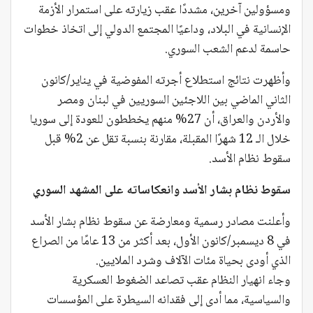
ومسؤولين آخرين، مشددًا عقب زيارته على استمرار الأزمة
الإنسانية في البلاد، وداعيًا المجتمع الدولي إلى اتخاذ خطوات
حاسمة لدعم الشعب السوري.
وأظهرت نتائج استطلاع أجرته المفوضية في يناير/كانون
الثاني الماضي بين اللاجئين السوريين في لبنان ومصر
والأردن والعراق، أن 27% منهم يخططون للعودة إلى سوريا
خلال الـ 12 شهرًا المقبلة، مقارنة بنسبة تقل عن 2% قبل
سقوط نظام الأسد.
سقوط نظام بشار الأسد وانعكاساته على المشهد السوري
وأعلنت مصادر رسمية ومعارضة عن سقوط نظام بشار الأسد
في 8 ديسمبر/كانون الأول، بعد أكثر من 13 عامًا من الصراع
الذي أودى بحياة مئات الآلاف وشرد الملايين.
وجاء انهيار النظام عقب تصاعد الضغوط العسكرية
والسياسية، مما أدى إلى فقدانه السيطرة على المؤسسات