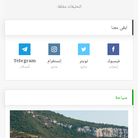
التعليقات مغلقة.
ابقى معنا
فيسبوك
تويتر
إنستغرام
Telegram
إعجاب
متابع
متابع
أصدقاء
سياحة