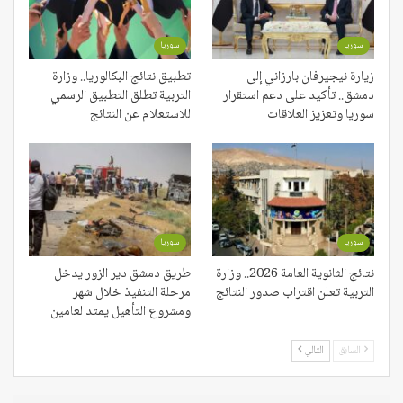
سوريا
سوريا
زيارة نيجيرفان بارزاني إلى
تطبيق نتائج البكالوريا.. وزارة
دمشق.. تأكيد على دعم استقرار
التربية تطلق التطبيق الرسمي
سوريا وتعزيز العلاقات
للاستعلام عن النتائج
سوريا
سوريا
نتائج الثانوية العامة 2026.. وزارة
طريق دمشق دير الزور يدخل
التربية تعلن اقتراب صدور النتائج
مرحلة التنفيذ خلال شهر
ومشروع التأهيل يمتد لعامين
السابق
التالي