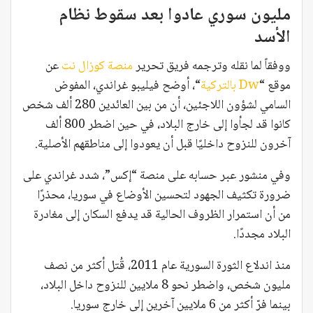
مليون سوري عادوا بعد سقوط نظام
الأسد
ووفقاً لما نقله وترجمه فريق تحرير
منصة كوزال نت
عن
موقع “
Dw بالتركية
“، أوضح فيليبو غراندي، المفوض
السامي لشؤون اللاجئين، أن من بين العائدين 280 ألف شخص
كانوا قد لجأوا إلى خارج البلاد، في حين اضطر 800 ألف
آخرون للنزوح داخليًا قبل أن يعودوا إلى مناطقهم الأصلية.
وفي منشور عبر حسابه على منصة “إكس”، شدد غراندي على
ضرورة تكثيف الجهود لتحسين الأوضاع في سوريا، محذرًا
من أن استمرار الظروف الحالية قد يدفع السكان إلى مغادرة
البلاد مجددًا.
منذ اندلاع الثورة السورية عام 2011، قُتل أكثر من نصف
مليون شخص، واضطر نحو 8 ملايين للنزوح داخل البلاد،
بينما فرّ أكثر من 6 ملايين آخرين إلى خارج سوريا.