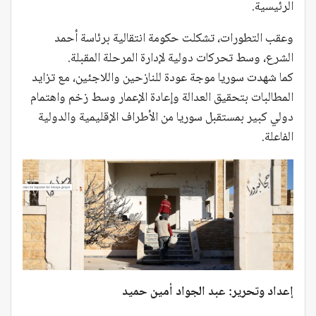
الرئيسية.
وعقب التطورات، تشكلت حكومة انتقالية برئاسة أحمد
الشرع، وسط تحركات دولية لإدارة المرحلة المقبلة.
كما شهدت سوريا موجة عودة للنازحين واللاجئين، مع تزايد
المطالبات بتحقيق العدالة وإعادة الإعمار وسط زخم واهتمام
دولي كبير بمستقبل سوريا من الأطراف الإقليمية والدولية
الفاعلة.
إعداد وتحرير: عبد الجواد أمين حميد