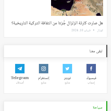
هل صارت كارثة الزلزال جُزءًا من الثقافة التركية التاريخية؟
كوزال
فبراير 10, 2024
ابقى معنا
فيسبوك
تويتر
إنستغرام
Telegram
إعجاب
متابع
متابع
أصدقاء
سياحة