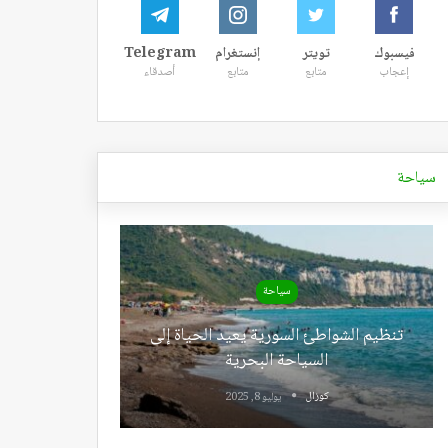
فيسبوك
تويتر
إنستغرام
Telegram
إعجاب
متابع
متابع
أصدقاء
سياحة
سياحة
تنظيم الشواطئ السورية يعيد الحياة إلى
السياحة البحرية
كوزال
يوليو 8, 2025