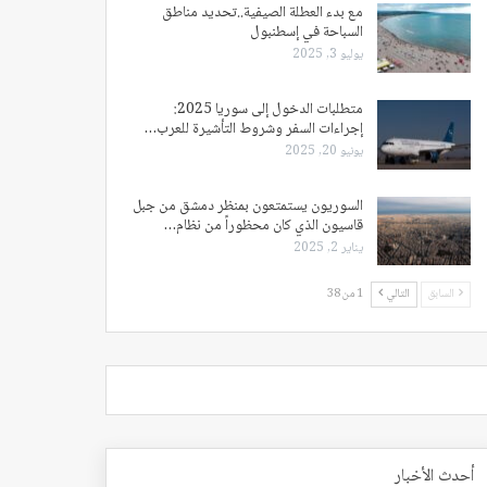
مع بدء العطلة الصيفية..تحديد مناطق
السباحة في إسطنبول
يوليو 3, 2025
متطلبات الدخول إلى سوريا 2025:
إجراءات السفر وشروط التأشيرة للعرب…
يونيو 20, 2025
السوريون يستمتعون بمنظر دمشق من جبل
قاسيون الذي كان محظوراً من نظام…
يناير 2, 2025
السابق
التالي
1 من 38
أحدث الأخبار