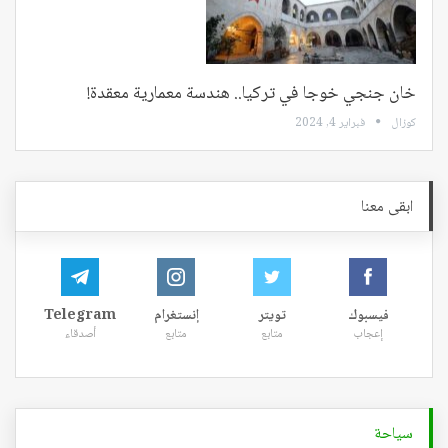
خان جنجي خوجا في تركيا.. هندسة معمارية معقدة!
كوزال
فبراير 4, 2024
ابقى معنا
فيسبوك
تويتر
إنستغرام
Telegram
إعجاب
متابع
متابع
أصدقاء
سياحة