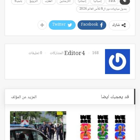
FIFA
إسبانيا
إنجلترا
الأرجنتين
المغرب
النرويج
بلجيكا
جدول مباريات دور ال8 لكأس العالم 2026
Twitter
Facebook
شارك
Editor4
168 المشاركات
0 تعليقات
قد يعجبك ايضا
المزيد عن المؤلف