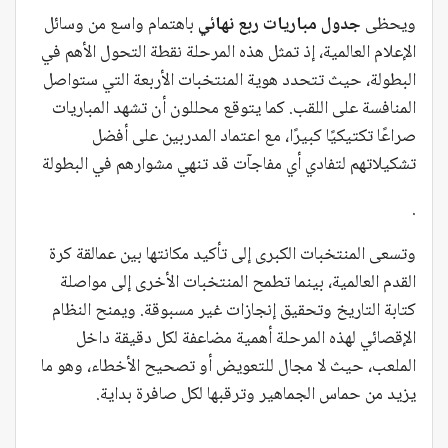
ويحظى
جدول مباريات ربع نهائي
باهتمام واسع من وسائل
الإعلام العالمية، إذ تمثل هذه المرحلة نقطة التحول الأهم في
البطولة، حيث تتحدد هوية المنتخبات الأربعة التي ستواصل
المنافسة على اللقب. كما يتوقع محللون أن تشهد المباريات
صراعًا تكتيكيًا كبيرًا، مع اعتماد المدربين على أفضل
تشكيلاتهم لتفادي أي مفاجآت قد تنهي مشوارهم في البطولة
.
وتسعى المنتخبات الكبرى إلى تأكيد مكانتها بين عمالقة كرة
القدم العالمية، بينما تطمح المنتخبات الأخرى إلى مواصلة
كتابة التاريخ وتحقيق إنجازات غير مسبوقة. ويمنح النظام
الإقصائي لهذه المرحلة أهمية مضاعفة لكل دقيقة داخل
الملعب، حيث لا مجال للتعويض أو تصحيح الأخطاء، وهو ما
يزيد من حماس الجماهير وترقبها لكل صافرة بداية.