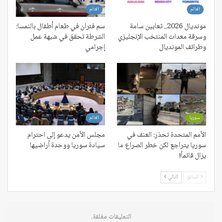
العالم
العالم
مونديال 2026.. ثعابين سامة
سم فئران في طعام أطفال بالنمسا:
وسرقة معدات المنتخب الإنجليزي
الشرطة تحقق في شبهة عمل
وطرائف المونديال
إجرامي
سوريا
العالم
الأمم المتحدة تحذر: العنف في
مجلس الأمن يدعو إلى احترام
سوريا يتراجع لكن خطر الصراع ما
سيادة سوريا ووحدة أراضيها
يزال قائماً!
السابق
التالي
التعليقات مغلقة.