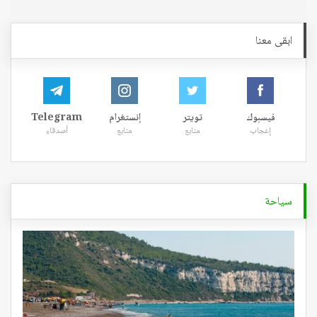
ابقى معنا
فيسبوك
تويتر
إنستغرام
Telegram
إعجاب
متابع
متابع
أصدقاء
سياحة