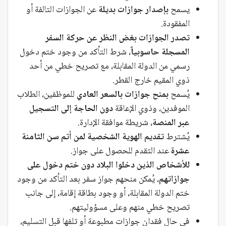
يسمح
بإصدار جوازات بديلة
عن الجوازات التالفة أو
المفقودة.
تصدر الجوازات بغض النظر عن حركة السفر
المسجلة حاسوبياً
، شرط التأكد من وجود ختم دخول
رسمي من الدولة المقابلة، مع تصريح خطي من أحد
ذوي المقيم خارج القطر.
يُسمح
بمنح جوازات بالسعر العادي
للموظفين، الطلاب
الموفدين، وذوي الإعاقة
دون الحاجة إلى التسجيل
عبر المنصة
، شريطة موافقة الإدارة.
يُشترط
تقديم الهوية الشخصية لمن أتم سن الثامنة
عشرة
عند التقدم للحصول على جواز.
للأشخاص الذين دخلوا البلاد دون ختم دخول على
جوازاتهم
، يُمكن منحهم جواز سفر بعد التأكد من وجود
ختم الدولة المقابلة، أو وجود بطاقة إقامة، إلى جانب
تصريح خطي منهم وعلى مسؤوليتهم.
في حال فقدان جوازات مطبوعة أو تلفها قبل التسليم،