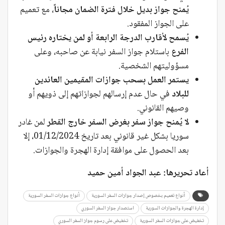
يُمنح جواز بديل خلال فترة الضمان مجاناً
، مع تعميم
على الجواز المفقود.
يُسمح لأقارب الدرجة الرابعة أو لمن يختاره رئيس
الفرع
باستلام جواز السفر نيابة عن صاحبه، وعلى
مسؤوليتهم الشخصية.
يستمر العمل بسحب جوازات المقيمين العائدين
للبلاد
في حال عدم إرسالهم لجوازاتهم إلى ذويهم أو
وصيهم القانوني.
لا يُمنح جواز سفر بغرض السفر خارج القطر
لمن غادر
سوريا بشكل غير قانوني بعد تاريخ 01/12/2024، إلا
بعد الحصول على موافقة إدارة الهجرة والجوازات.
أعاد تحريرها: عبد الجواد أمين حميد
أنواع تعميم بخصوص إصدار جوازات السفر السورية
أنواع جوازات السفر السورية
إدارة الهجرة والجوازات السورية
استصدار جواز السفر السوري
تخفيض على جوازات السفر السورية
تخفيض على رسوم جواز السفر السوري