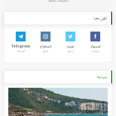
التعليقات مغلقة.
ابقى معنا
فيسبوك
تويتر
إنستغرام
Telegram
إعجاب
متابع
متابع
أصدقاء
سياحة