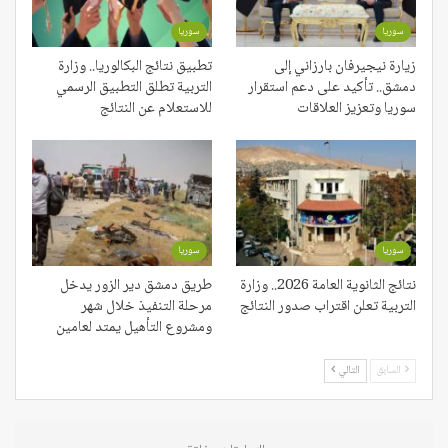
سوريا
سوريا
زيارة نيجيرفان بارزاني إلى
تطبيق نتائج البكالوريا.. وزارة
دمشق.. تأكيد على دعم استقرار
التربية تطلق التطبيق الرسمي
سوريا وتعزيز العلاقات
للاستعلام عن النتائج
سوريا
سوريا
نتائج الثانوية العامة 2026.. وزارة
طريق دمشق دير الزور يدخل
التربية تعلن اقتراب صدور النتائج
مرحلة التنفيذ خلال شهر
ومشروع التأهيل يمتد لعامين
السابق
التالي