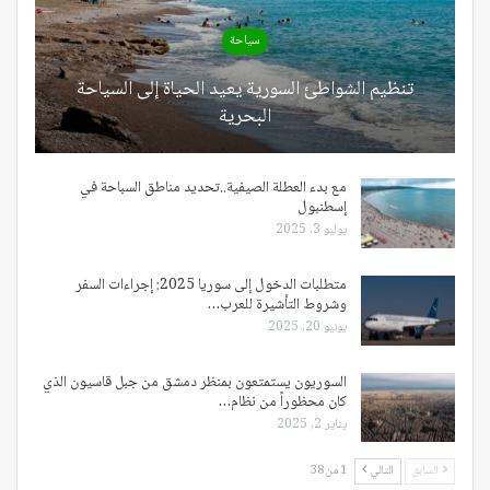
سياحة
تنظيم الشواطئ السورية يعيد الحياة إلى السياحة
البحرية
مع بدء العطلة الصيفية..تحديد مناطق السباحة في
إسطنبول
يوليو 3, 2025
متطلبات الدخول إلى سوريا 2025: إجراءات السفر
وشروط التأشيرة للعرب…
يونيو 20, 2025
السوريون يستمتعون بمنظر دمشق من جبل قاسيون الذي
كان محظوراً من نظام…
يناير 2, 2025
السابق
التالي
1 من 38