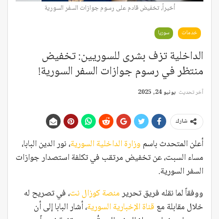
أخيراً، تخفيض قادم على رسوم جوازات السفر السورية
خدمات
سوريا
الداخلية تزف بشرى للسوريين: تخفيض
منتظر في رسوم جوازات السفر السورية!
آخر تحديث
يونيو 24, 2025
شارك
أعلن المتحدث باسم
وزارة الداخلية السورية
، نور الدين البابا،
مساء السبت، عن تخفيض مرتقب في تكلفة استصدار جوازات
السفر السورية.
ووفقاً لما نقله فريق تحرير
منصة كوزال نت
، في تصريح له
خلال مقابلة مع
قناة الإخبارية السورية
، أشار البابا إلى أن