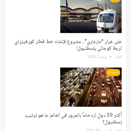
على غرار “مارماري”.. مشروع لإنشاء خط قطار كورفيزراي
لربط كوجالي بإسطنبول!
كوزال
يوليو 3, 2024
منوعات
أكثر 10 دولٍ ازدحاماً بالمرور في العالم: ما هو ترتيب
إسطنبول؟
كوزال
يونيو 30, 2024